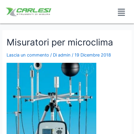
Misuratori per microclima
Lascia un commento
/ Di
admin
/
19 Dicembre 2018