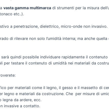
na
vasta gamma multimarca
di strumenti per la misura dell’
tonaco etc..).
istivo a penetrazione, dielettrico, micro-onde non invasivo.
grado di rilevare non solo l’umidità interna; ma anche quella 
 sarà quindi possibile individuare rapidamente il contenuto 
ali per testare il contenuto di umidità nei materiali da costr
roverete:
ico per materiali come il legno, il gesso e il massetto di c
er legno e materiali da costruzione. Che per misure di umidi
o legna da ardere, ecc.
n invasive a contatto.