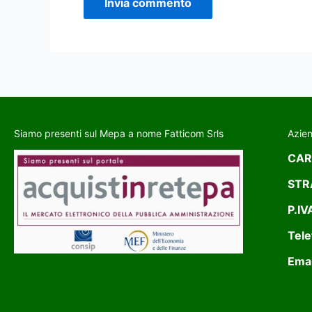
Siamo presenti sul Mepa a nome Fatticom Srls
Azie
CAR
STR
P.IV
Tele
Emai