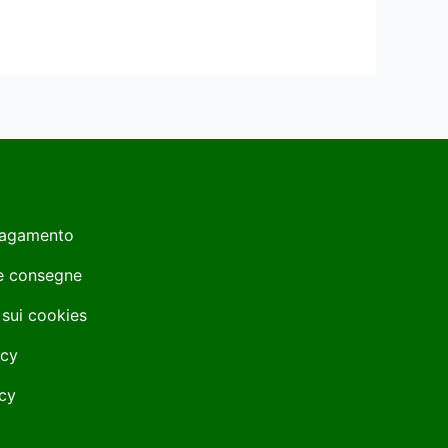
Pagamento
 e consegne
 sui cookies
icy
cy