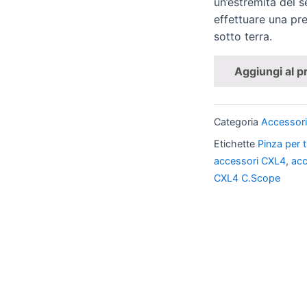
un’estremità del s
effettuare una pr
sotto terra.
Aggiungi al p
Categoria
Accessor
Etichette
Pinza per t
accessori CXL4
,
acc
CXL4 C.Scope