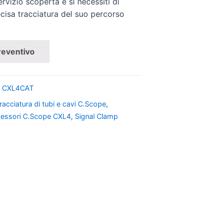
ervizio scoperta e si necessiti di
ecisa tracciatura del suo percorso
reventivo
i CXL4CAT
racciatura di tubi e cavi C.Scope
,
essori C.Scope CXL4
,
Signal Clamp