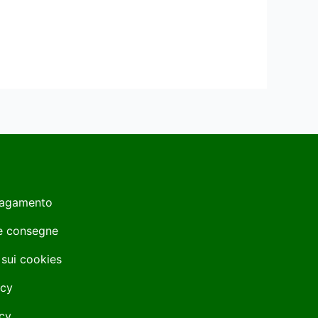
Pagamento
 e consegne
 sui cookies
icy
cy