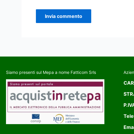
Siamo presenti sul Mepa a nome Fatticom Srls
Azie
CAR
STR
P.IV
Tele
Emai