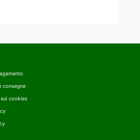
Pagamento
 e consegne
 sui cookies
icy
cy