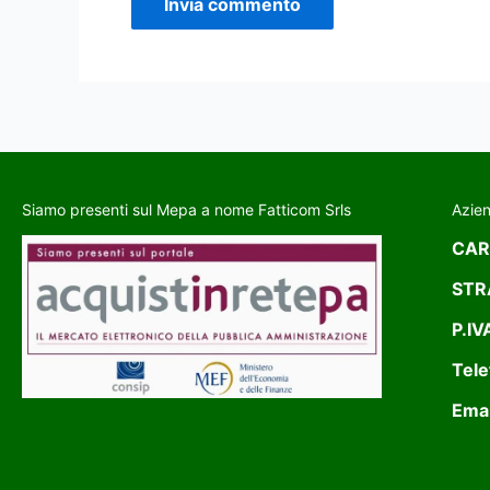
Siamo presenti sul Mepa a nome Fatticom Srls
Azie
CAR
STR
P.IV
Tele
Emai