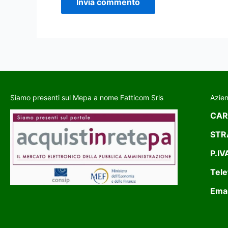
Siamo presenti sul Mepa a nome Fatticom Srls
Azie
CAR
STR
P.IV
Tele
Emai