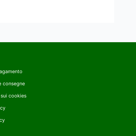
Pagamento
 e consegne
 sui cookies
icy
cy