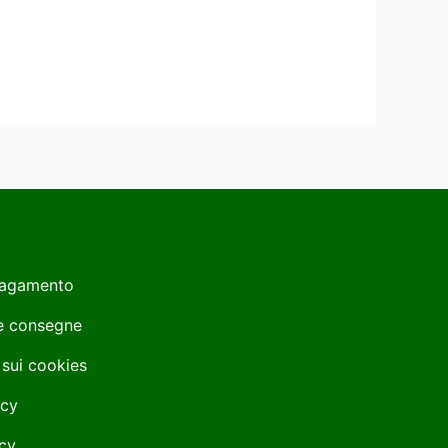
Pagamento
 e consegne
 sui cookies
icy
cy