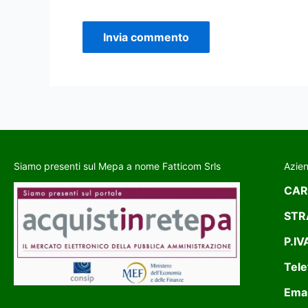
Siamo presenti sul Mepa a nome Fatticom Srls
Azie
CAR
STR
P.IV
Tele
Emai