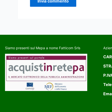
Siamo presenti sul Mepa a nome Fatticom Srls
Azie
CAR
STR
P.IV
Tele
Emai