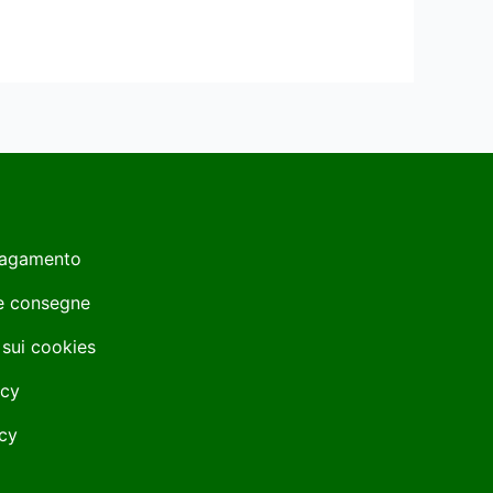
Pagamento
 e consegne
 sui cookies
icy
cy