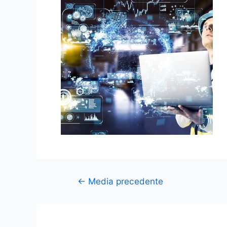
←
Media precedente