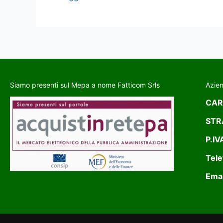
Siamo presenti sul Mepa a nome Fatticom Srls
Azie
CAR
STR
P.IV
Tele
Emai