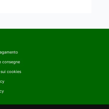
Pagamento
 e consegne
 sui cookies
icy
cy