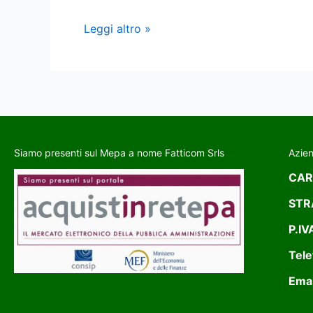
Leggi altro »
Siamo presenti sul Mepa a nome Fatticom Srls
Azie
CAR
STR
P.IV
Tele
Emai