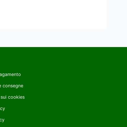
Pagamento
 e consegne
 sui cookies
icy
cy