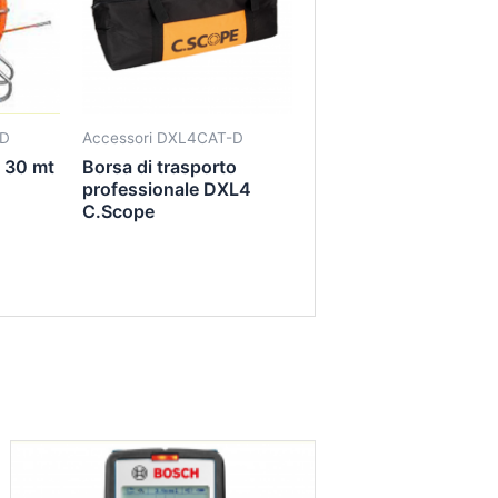
-D
Accessori DXL4CAT-D
D 30 mt
Borsa di trasporto
professionale DXL4
C.Scope