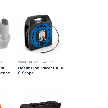
-D
Accessori DXL4CAT-D
di
Plastic Pipe Tracer DXL4
Scope
C.Scope