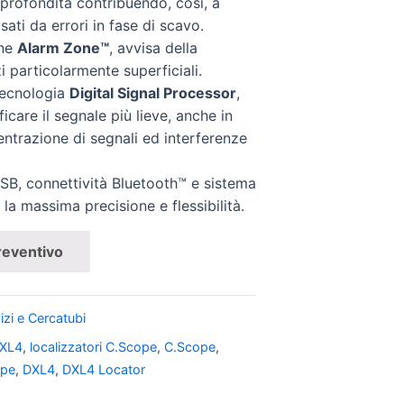
in profondità contribuendo, così, a
sati da errori in fase di scavo.
one
Alarm Zone™
, avvisa della
i particolarmente superficiali.
tecnologia
Digital Signal Processor
,
ficare il segnale più lieve, anche in
entrazione di segnali ed interferenze
SB, connettività Bluetooth™ e sistema
la massima precisione e flessibilità.
reventivo
izi e Cercatubi
DXL4
,
localizzatori C.Scope
,
C.Scope
,
ope
,
DXL4
,
DXL4 Locator