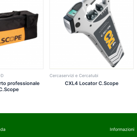
-D
Cercaservizi e Cercatubi
rto professionale
CXL4 Locator C.Scope
C.Scope
nda
Informazioni