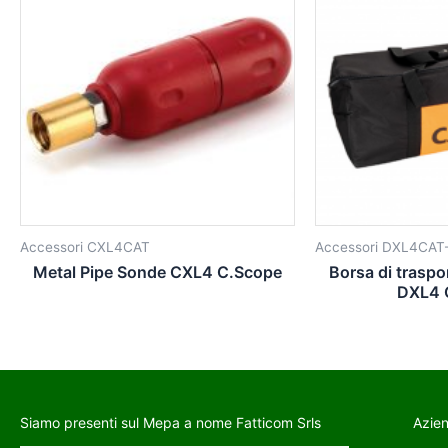
Accessori CXL4CAT
Accessori DXL4CAT
Metal Pipe Sonde CXL4 C.Scope
Borsa di traspo
DXL4 
Siamo presenti sul Mepa a nome Fatticom Srls
Azie