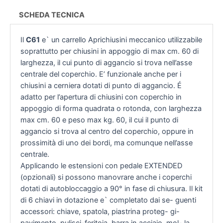
SCHEDA TECNICA
Il
C61
e` un carrello Aprichiusini meccanico utilizzabile
soprattutto per chiusini in appoggio di max cm. 60 di
larghezza, il cui punto di aggancio si trova nell’asse
centrale del coperchio. E’ funzionale anche per i
chiusini a cerniera dotati di punto di aggancio. É
adatto per l’apertura di chiusini con coperchio in
appoggio di forma quadrata o rotonda, con larghezza
max cm. 60 e peso max kg. 60, il cui il punto di
aggancio si trova al centro del coperchio, oppure in
prossimità di uno dei bordi, ma comunque nell’asse
centrale.
Applicando le estensioni con pedale EXTENDED
(opzionali) si possono manovrare anche i coperchi
dotati di autobloccaggio a 90° in fase di chiusura. Il kit
di 6 chiavi in dotazione e` completato dai se- guenti
accessori: chiave, spatola, piastrina proteg- gi-
pavimento, pulisci-feritoia, barra in acciaio, mol- la