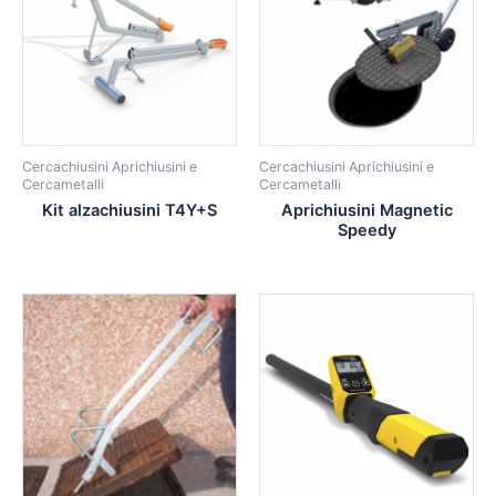
Cercachiusini Aprichiusini e
Cercachiusini Aprichiusini e
Cercametalli
Cercametalli
Kit alzachiusini T4Y+S
Aprichiusini Magnetic
Speedy