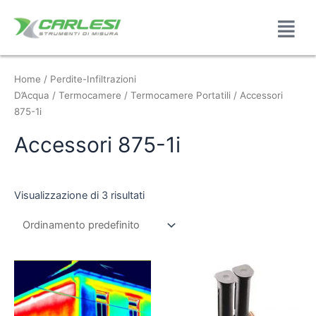
Home
/
Perdite-Infiltrazioni
D’Acqua
/
Termocamere
/
Termocamere Portatili
/ Accessori
875-1i
Accessori 875-1i
Visualizzazione di 3 risultati