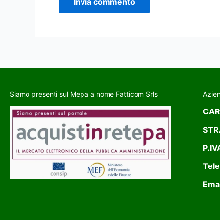
Siamo presenti sul Mepa a nome Fatticom Srls
Azie
CAR
STR
P.IV
Tele
Emai