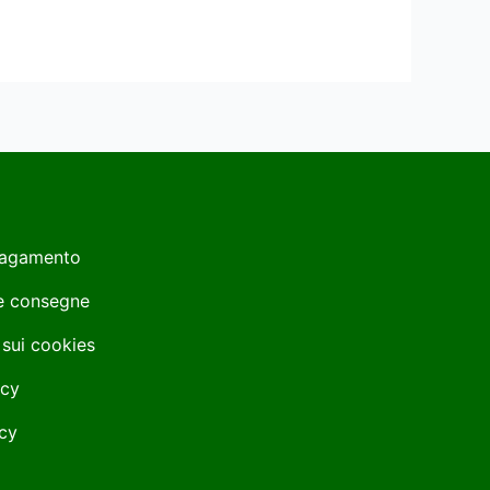
Pagamento
 e consegne
 sui cookies
icy
cy