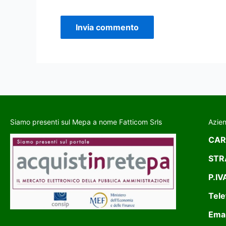
Siamo presenti sul Mepa a nome Fatticom Srls
Azie
CAR
STR
P.IV
Tele
Emai