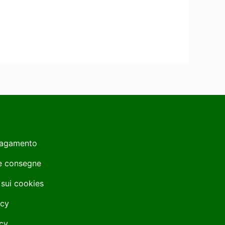
Pagamento
 e consegne
 sui cookies
icy
cy